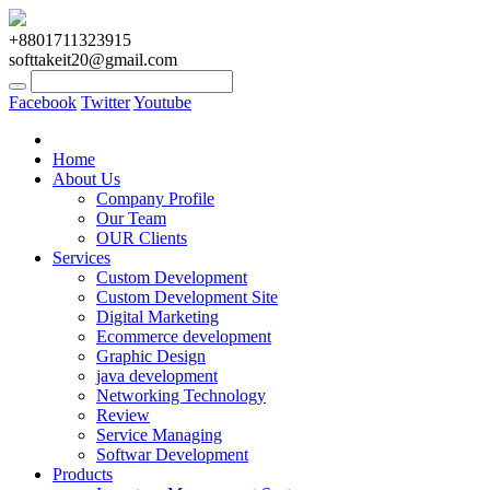
+8801711323915
softtakeit20@gmail.com
Facebook
Twitter
Youtube
Home
About Us
Company Profile
Our Team
OUR Clients
Services
Custom Development
Custom Development Site
Digital Marketing
Ecommerce development
Graphic Design
java development
Networking Technology
Review
Service Managing
Softwar Development
Products