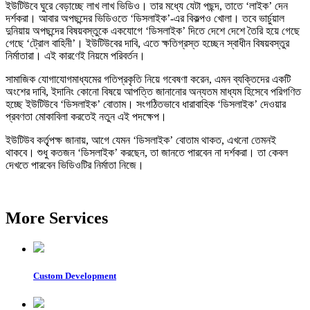
ইউটিউবে ঘুরে বেড়াচ্ছে লাখ লাখ ভিডিও। তার মধ্যে যেটা পছন্দ, তাতে ‘লাইক’ দেন
দর্শকরা। আবার অপছন্দের ভিডিওতে ‘ডিসলাইক’-এর বিকল্পও খোলা। তবে ভার্চুয়াল
দুনিয়ায় অপছন্দের বিষয়বস্তুকে একযোগে ‘ডিসলাইক’ দিতে দেশে দেশে তৈরি হয়ে গেছে
গেছে ‘ট্রোল বাহিনী’। ইউটিউবের দাবি, এতে ক্ষতিগ্রস্ত হচ্ছেন স্বাধীন বিষয়বস্তুর
নির্মাতারা। এই কারণেই নিয়মে পরিবর্তন।
সামাজিক যোগাযোগমাধ্যমের গতিপ্রকৃতি নিয়ে গবেষণা করেন, এমন ব্যক্তিদের একটি
অংশের দাবি, ইদানিং কোনো বিষয়ে আপত্তি জানানোর অন্যতম মাধ্যম হিসেবে পরিগণিত
হচ্ছে ইউটিউবে ‘ডিসলাইক’ বোতাম। সংগঠিতভাবে ধারাবাহিক ‘ডিসলাইক’ দেওয়ার
প্রবণতা মোকাবিলা করতেই নতুন এই পদক্ষেপ।
ইউটিউব কর্তৃৃপক্ষ জানায়, আগে যেমন ‘ডিসলাইক’ বোতাম থাকত, এখনো তেমনই
থাকবে। শুধু কতজন ‘ডিসলাইক’ করছেন, তা জানতে পারবেন না দর্শকরা। তা কেবল
দেখতে পারবেন ভিডিওটির নির্মাতা নিজে।
More Services
Custom Development