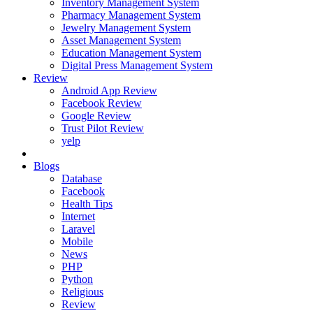
Inventory Management System
Pharmacy Management System
Jewelry Management System
Asset Management System
Education Management System
Digital Press Management System
Review
Android App Review
Facebook Review
Google Review
Trust Pilot Review
yelp
Blogs
Database
Facebook
Health Tips
Internet
Laravel
Mobile
News
PHP
Python
Religious
Review